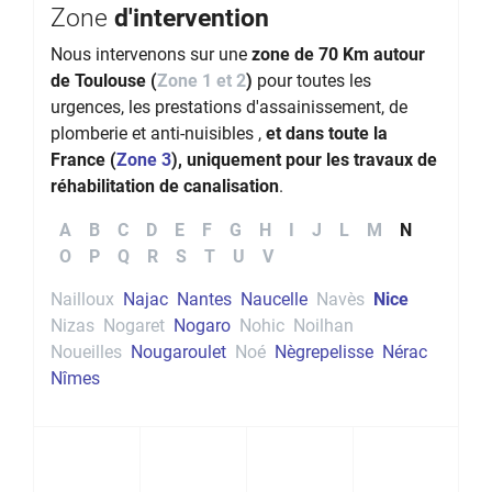
Zone
d'intervention
Nous intervenons sur une
zone de 70 Km autour
de Toulouse (
Zone 1 et 2
)
pour toutes les
urgences, les prestations d'assainissement, de
plomberie et anti-nuisibles ,
et dans toute la
France (
Zone 3
), uniquement pour les travaux de
réhabilitation de canalisation
.
A
B
C
D
E
F
G
H
I
J
L
M
N
O
P
Q
R
S
T
U
V
Nailloux
Najac
Nantes
Naucelle
Navès
Nice
Nizas
Nogaret
Nogaro
Nohic
Noilhan
Noueilles
Nougaroulet
Noé
Nègrepelisse
Nérac
Nîmes