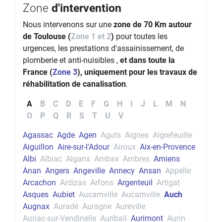
Zone
d'intervention
Nous intervenons sur une
zone de 70 Km autour
de Toulouse (
Zone 1 et 2
)
pour toutes les
urgences, les prestations d'assainissement, de
plomberie et anti-nuisibles ,
et dans toute la
France (
Zone 3
), uniquement pour les travaux de
réhabilitation de canalisation
.
A
B
C
D
E
F
G
H
I
J
L
M
N
O
P
Q
R
S
T
U
V
Agassac
Agde
Agen
Aguts
Aignes
Aigrefeuille
Aiguillon
Aire-sur-l'Adour
Airoux
Aix-en-Provence
Albi
Albiac
Algans
Ambax
Ambres
Amiens
Anan
Angers
Angeville
Annecy
Ansan
Appelle
Arcachon
Ardizas
Arfons
Argenteuil
Artigat
Asques
Aubiet
Aucamville
Aucamville
Auch
Augnax
Auradé
Auragne
Aureville
Auriac-sur-Vendinelle
Auribail
Aurimont
Aurin