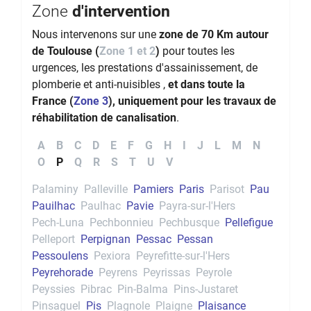
Zone
d'intervention
Nous intervenons sur une
zone de 70 Km autour
de Toulouse (
Zone 1 et 2
)
pour toutes les
urgences, les prestations d'assainissement, de
plomberie et anti-nuisibles ,
et dans toute la
France (
Zone 3
), uniquement pour les travaux de
réhabilitation de canalisation
.
A
B
C
D
E
F
G
H
I
J
L
M
N
O
P
Q
R
S
T
U
V
Palaminy
Palleville
Pamiers
Paris
Parisot
Pau
Pauilhac
Paulhac
Pavie
Payra-sur-l'Hers
Pech-Luna
Pechbonnieu
Pechbusque
Pellefigue
Pelleport
Perpignan
Pessac
Pessan
Pessoulens
Pexiora
Peyrefitte-sur-l'Hers
Peyrehorade
Peyrens
Peyrissas
Peyrole
Peyssies
Pibrac
Pin-Balma
Pins-Justaret
Pinsaguel
Pis
Plagnole
Plaigne
Plaisance