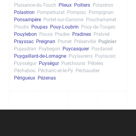
Plaisance-du-Touch
Plieux
Poitiers
Polastron
Polastron
Pompertuzat
Pompiac
Pompignan
Ponsampère
Portet-sur-Garonne
Poucharramet
Poudis
Poupas
Pouy-Loubrin
Pouy-de-Touges
Pouylebon
Pouze
Prades
Pradines
Pratviel
Prayssac
Preignan
Prunet
Préserville
Puginier
Pujaudran
Puybegon
Puycasquier
Puydaniel
Puygaillard-de-Lomagne
Puylaurens
Puylausic
Puysségur
Puységur
Puéchoursi
Pébées
Péchabou
Pécharic-et-le-Py
Péchaudier
Périgueux
Pézenas