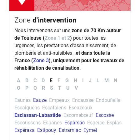
Zone
d'intervention
Nous intervenons sur une
zone de 70 Km autour
de Toulouse (
Zone 1 et 2
)
pour toutes les
urgences, les prestations d'assainissement, de
plomberie et anti-nuisibles ,
et dans toute la
France (
Zone 3
), uniquement pour les travaux de
réhabilitation de canalisation
.
A
B
C
D
E
F
G
H
I
J
L
M
N
O
P
Q
R
S
T
U
V
Eaunes
Eauze
Empeaux
Encausse
Endoufielle
Escalquens
Escatalens
Escazeaux
Esclassan-Labastide
Escornebœuf
Escosse
Escoussens
Espanès
Esparsac
Esperce
Esplas
Espéraza
Estipouy
Estramiac
Eymet