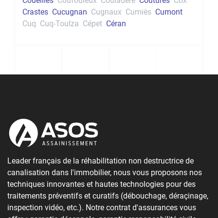
Coueilles
Coufouleux
Couladère
Coutures
Cox
Crastes
Cucugnan
Cugnaux
Cumiès
Cumont
Cuq
Cuq-Toulza
Cépet
Céran
Leader français de la réhabilitation non destructrice de
canalisation dans l'immobilier, nous vous proposons nos
techniques innovantes et hautes technologies pour des
traitements préventifs et curatifs (débouchage, déraçinage,
inspection vidéo, etc.). Notre contrat d'assurances vous