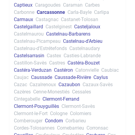
Captieux
Caragoudes
Caraman
Carbes
Carbonne
Carcassonne
Carla-Bayle
Carlipa
Carmaux
Castagnac
Castanet-Tolosan
Castelgaillard
Castelginest
Casteljaloux
Castelmaurou
Castelnau-Barbarens
Castelnau-Picampeau
Castelnau-d'Arbieu
Castelnau-d'Estrétefonds
Castelnaudary
Castelsarrasin
Castex
Casties-Labrande
Castillon-Savès
Castres
Castéra-Bouzet
Castéra-Verduzan
Castéron
Catonvielle
Caubiac
Caujac
Caussade
Caussade-Rivière
Caylus
Cazac
Cazalrenoux
Cazaubon
Cazaux-Savès
Cazères
Cenne-Monestiés
Cessales
Cintegabelle
Clermont-Ferrand
Clermont-Pouyguillès
Clermont-Savès
Clermont-le-Fort
Cologne
Colomiers
Comberouger
Condom
Corbarieu
Cordes-Tolosannes
Cornebarrieu
Corronsac