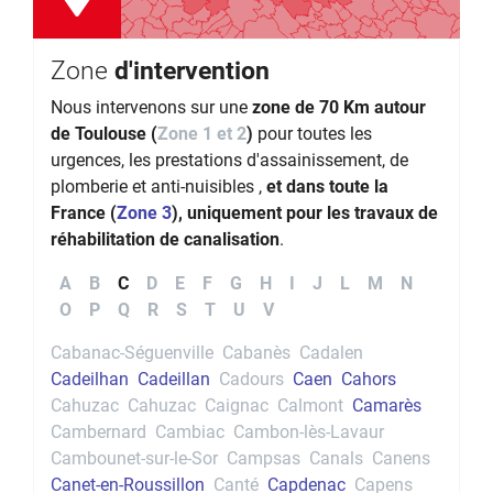
Zone
d'intervention
Nous intervenons sur une
zone de 70 Km autour
de Toulouse (
Zone 1 et 2
)
pour toutes les
urgences, les prestations d'assainissement, de
plomberie et anti-nuisibles ,
et dans toute la
France (
Zone 3
), uniquement pour les travaux de
réhabilitation de canalisation
.
A
B
C
D
E
F
G
H
I
J
L
M
N
O
P
Q
R
S
T
U
V
Cabanac-Séguenville
Cabanès
Cadalen
Cadeilhan
Cadeillan
Cadours
Caen
Cahors
Cahuzac
Cahuzac
Caignac
Calmont
Camarès
Cambernard
Cambiac
Cambon-lès-Lavaur
Cambounet-sur-le-Sor
Campsas
Canals
Canens
Canet-en-Roussillon
Canté
Capdenac
Capens