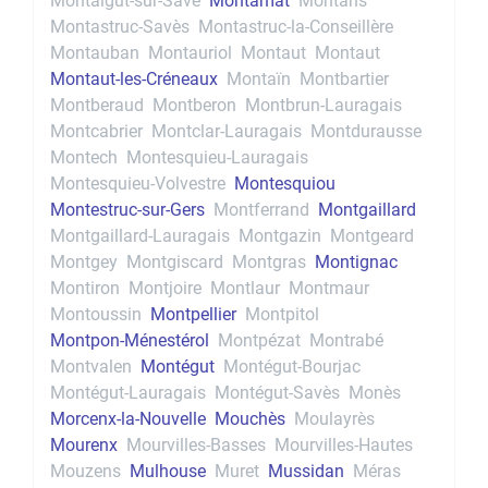
Montaigut-sur-Save
Montamat
Montans
Montastruc-Savès
Montastruc-la-Conseillère
Montauban
Montauriol
Montaut
Montaut
Montaut-les-Créneaux
Montaïn
Montbartier
Montberaud
Montberon
Montbrun-Lauragais
Montcabrier
Montclar-Lauragais
Montdurausse
Montech
Montesquieu-Lauragais
Montesquieu-Volvestre
Montesquiou
Montestruc-sur-Gers
Montferrand
Montgaillard
Montgaillard-Lauragais
Montgazin
Montgeard
Montgey
Montgiscard
Montgras
Montignac
Montiron
Montjoire
Montlaur
Montmaur
Montoussin
Montpellier
Montpitol
Montpon-Ménestérol
Montpézat
Montrabé
Montvalen
Montégut
Montégut-Bourjac
Montégut-Lauragais
Montégut-Savès
Monès
Morcenx-la-Nouvelle
Mouchès
Moulayrès
Mourenx
Mourvilles-Basses
Mourvilles-Hautes
Mouzens
Mulhouse
Muret
Mussidan
Méras