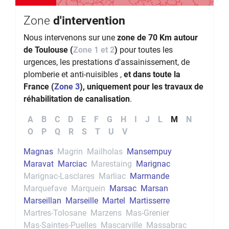
Zone
d'intervention
Nous intervenons sur une
zone de 70 Km autour
de Toulouse (
Zone 1 et 2
)
pour toutes les
urgences, les prestations d'assainissement, de
plomberie et anti-nuisibles ,
et dans toute la
France (
Zone 3
), uniquement pour les travaux de
réhabilitation de canalisation
.
A
B
C
D
E
F
G
H
I
J
L
M
N
O
P
Q
R
S
T
U
V
Magnas
Magrin
Mailholas
Mansempuy
Maravat
Marciac
Marestaing
Marignac
Marignac-Lasclares
Marliac
Marmande
Marquefave
Marquein
Marsac
Marsan
Marseillan
Marseille
Martel
Martisserre
Martres-Tolosane
Marzens
Mas-Grenier
Mas-Saintes-Puelles
Mascarville
Massabrac