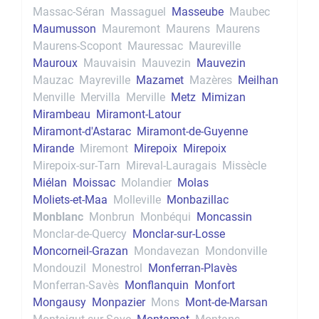
Massac-Séran
Massaguel
Masseube
Maubec
Maumusson
Mauremont
Maurens
Maurens
Maurens-Scopont
Mauressac
Maureville
Mauroux
Mauvaisin
Mauvezin
Mauvezin
Mauzac
Mayreville
Mazamet
Mazères
Meilhan
Menville
Mervilla
Merville
Metz
Mimizan
Mirambeau
Miramont-Latour
Miramont-d'Astarac
Miramont-de-Guyenne
Mirande
Miremont
Mirepoix
Mirepoix
Mirepoix-sur-Tarn
Mireval-Lauragais
Missècle
Miélan
Moissac
Molandier
Molas
Moliets-et-Maa
Molleville
Monbazillac
Monblanc
Monbrun
Monbéqui
Moncassin
Monclar-de-Quercy
Monclar-sur-Losse
Moncorneil-Grazan
Mondavezan
Mondonville
Mondouzil
Monestrol
Monferran-Plavès
Monferran-Savès
Monflanquin
Monfort
Mongausy
Monpazier
Mons
Mont-de-Marsan