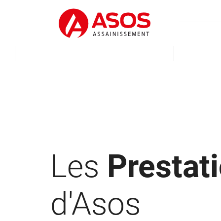
Les
Prestat
d'Asos