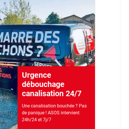
Urgence
débouchage
canalisation 24/7
Une canalisation bouchée ? Pas
de panique ! ASOS intervient
24h/24 et 7j/7