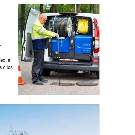
e
ec le
 clics