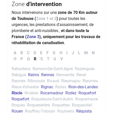
Zone
d'intervention
Nous intervenons sur une
zone de 70 Km autour
de Toulouse (
Zone 1 et 2
)
pour toutes les
urgences, les prestations d'assainissement, de
plomberie et anti-nuisibles ,
et dans toute la
France (
Zone 3
), uniquement pour les travaux de
réhabilitation de canalisation
.
A
B
C
D
E
F
G
H
I
J
L
M
N
O
P
Q
R
S
T
U
V
Rabastens
Ramonville-Saint-Agne
Razengues
Rebigue
Reims
Rennes
Renneville
Revel
Reyniès
Ribouisse
Ricaud
Rieumajou
Rieumes
Rieux-Volvestre
Rignac
Riolas
Rion-des-Landes
Riscle
Rivières
Rocamadour
Rodez
Roquefort
Roquefort
Roquelaure-Saint-Aubin
Roquemaure
Roques
Roquesérière
Roquettes
Roquevidal
Rouen
Rouffiac-Tolosan
Roumens
Réquista