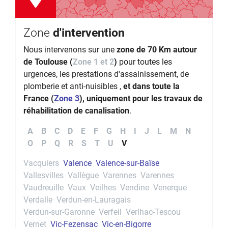
Zone
d'intervention
Nous intervenons sur une
zone de 70 Km autour
de Toulouse (
Zone 1 et 2
)
pour toutes les
urgences, les prestations d'assainissement, de
plomberie et anti-nuisibles ,
et dans toute la
France (
Zone 3
), uniquement pour les travaux de
réhabilitation de canalisation
.
A
B
C
D
E
F
G
H
I
J
L
M
N
O
P
Q
R
S
T
U
V
Vacquiers
Valence
Valence-sur-Baïse
Vallesvilles
Vallègue
Varennes
Varennes
Vaudreuille
Vaux
Veilhes
Vendine
Venerque
Verdalle
Verdun-en-Lauragais
Verdun-sur-Garonne
Verfeil
Verlhac-Tescou
Vernet
Vic-Fezensac
Vic-en-Bigorre