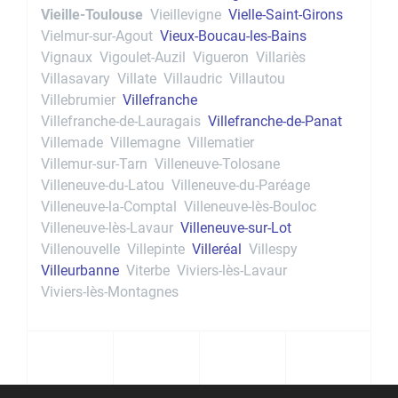
Vieille-Toulouse
Vieillevigne
Vielle-Saint-Girons
Vielmur-sur-Agout
Vieux-Boucau-les-Bains
Vignaux
Vigoulet-Auzil
Vigueron
Villariès
Villasavary
Villate
Villaudric
Villautou
Villebrumier
Villefranche
Villefranche-de-Lauragais
Villefranche-de-Panat
Villemade
Villemagne
Villematier
Villemur-sur-Tarn
Villeneuve-Tolosane
Villeneuve-du-Latou
Villeneuve-du-Paréage
Villeneuve-la-Comptal
Villeneuve-lès-Bouloc
Villeneuve-lès-Lavaur
Villeneuve-sur-Lot
Villenouvelle
Villepinte
Villeréal
Villespy
Villeurbanne
Viterbe
Viviers-lès-Lavaur
Viviers-lès-Montagnes