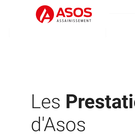
Les
Prestat
d'Asos