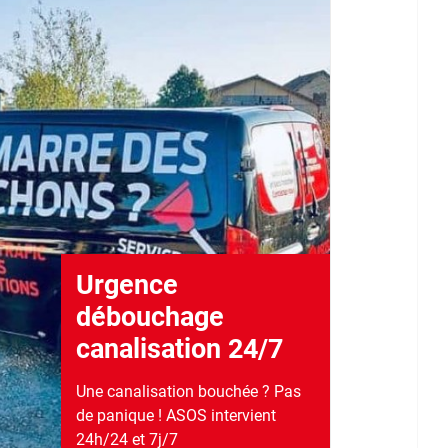
Urgence
débouchage
canalisation 24/7
Une canalisation bouchée ? Pas
de panique ! ASOS intervient
24h/24 et 7j/7