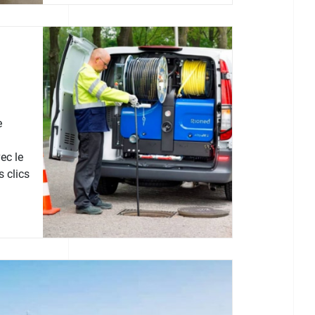
e
ec le
 clics