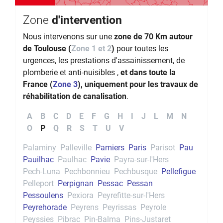
Zone
d'intervention
Nous intervenons sur une
zone de 70 Km autour
de Toulouse (
Zone 1 et 2
)
pour toutes les
urgences, les prestations d'assainissement, de
plomberie et anti-nuisibles ,
et dans toute la
France (
Zone 3
), uniquement pour les travaux de
réhabilitation de canalisation
.
A
B
C
D
E
F
G
H
I
J
L
M
N
O
P
Q
R
S
T
U
V
Palaminy
Palleville
Pamiers
Paris
Parisot
Pau
Pauilhac
Paulhac
Pavie
Payra-sur-l'Hers
Pech-Luna
Pechbonnieu
Pechbusque
Pellefigue
Pelleport
Perpignan
Pessac
Pessan
Pessoulens
Pexiora
Peyrefitte-sur-l'Hers
Peyrehorade
Peyrens
Peyrissas
Peyrole
Peyssies
Pibrac
Pin-Balma
Pins-Justaret