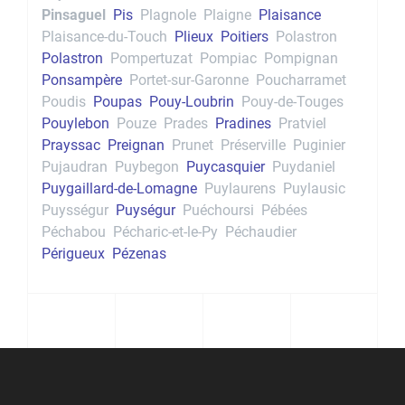
Pinsaguel
Pis
Plagnole
Plaigne
Plaisance
Plaisance-du-Touch
Plieux
Poitiers
Polastron
Polastron
Pompertuzat
Pompiac
Pompignan
Ponsampère
Portet-sur-Garonne
Poucharramet
Poudis
Poupas
Pouy-Loubrin
Pouy-de-Touges
Pouylebon
Pouze
Prades
Pradines
Pratviel
Prayssac
Preignan
Prunet
Préserville
Puginier
Pujaudran
Puybegon
Puycasquier
Puydaniel
Puygaillard-de-Lomagne
Puylaurens
Puylausic
Puysségur
Puységur
Puéchoursi
Pébées
Péchabou
Pécharic-et-le-Py
Péchaudier
Périgueux
Pézenas