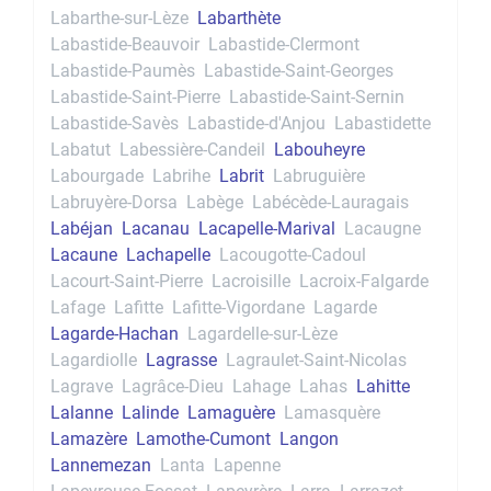
Labarthe-sur-Lèze
Labarthète
Labastide-Beauvoir
Labastide-Clermont
Labastide-Paumès
Labastide-Saint-Georges
Labastide-Saint-Pierre
Labastide-Saint-Sernin
Labastide-Savès
Labastide-d'Anjou
Labastidette
Labatut
Labessière-Candeil
Labouheyre
Labourgade
Labrihe
Labrit
Labruguière
Labruyère-Dorsa
Labège
Labécède-Lauragais
Labéjan
Lacanau
Lacapelle-Marival
Lacaugne
Lacaune
Lachapelle
Lacougotte-Cadoul
Lacourt-Saint-Pierre
Lacroisille
Lacroix-Falgarde
Lafage
Lafitte
Lafitte-Vigordane
Lagarde
Lagarde-Hachan
Lagardelle-sur-Lèze
Lagardiolle
Lagrasse
Lagraulet-Saint-Nicolas
Lagrave
Lagrâce-Dieu
Lahage
Lahas
Lahitte
Lalanne
Lalinde
Lamaguère
Lamasquère
Lamazère
Lamothe-Cumont
Langon
Lannemezan
Lanta
Lapenne