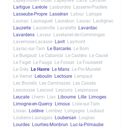
Lapeyrouse-Fossat
Lapeyrère
Larra
Larrazet
Lartigue
Laréole
Lasbordes
Lasserre-Pradère
Lasseube-Propre
Lasséran
Latour
Latrape
Launac
Launaguet
Laurabuc
Laurac
Lautignac
Lauzerte
Lauzerville
Lavalette
Lavardac
Lavardens
Lavaur
Lavelanet-de-Comminges
Lavernose-Lacasse
Lavit
Laymont
Layrac-sur-Tarn
Le Barcarès
Le Born
Le Burgaud
Le Cabanial
Le Castéra
Le Causé
Le Faget
Le Fauga
Le Fossat
Le Fousseret
Le Grès
Le Havre
Le Mans
Le Pin-Murelet
Le Vernet
Leboulin
Lectoure
Lempaut
Les Brunels
Les Cammazes
Les Cassés
Lescousse
Lescout
Lescuns
Lespinasse
Leucate
Lherm
Lias
Libourne
Lille
Limoges
Limogne-en-Quercy
Limoux
Lisle-sur-Tarn
Lissac
Lodève
Lombez
Longages
Loubaut
Loubens-Lauragais
Loubersan
Loupiac
Lourdes
Lourties-Monbrun
Luc-la-Primaube