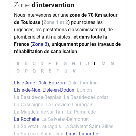
Zone
d'intervention
Nous intervenons sur une
zone de 70 Km autour
de Toulouse (
Zone 1 et 2
)
pour toutes les
urgences, les prestations d'assainissement, de
plomberie et anti-nuisibles ,
et dans toute la
France (
Zone 3
), uniquement pour les travaux de
réhabilitation de canalisation
.
A
B
C
D
E
F
G
H
I
J
L
M
N
O
P
Q
R
S
T
U
V
L'Isle-Arné
L'Isle-Bouzon
L'Isle-Jourdain
L'Isle-de-Noé
L'Isle-en-Dodon
L'Union
La Bastide-de-Besplas
La Bastide-de-Lordat
La Cassaigne
La Louvière-Lauragais
La Magdelaine-sur-Tarn
La Pomarède
La Rochelle
La Salvetat-Belmontet
La Salvetat-Lauragais
La Salvetat-Saint-Gilles
La Sauzière-Saint-Jean
Laas
Labarthe