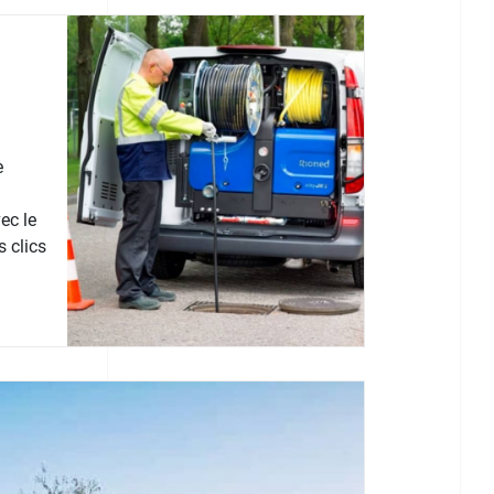
e
ec le
 clics