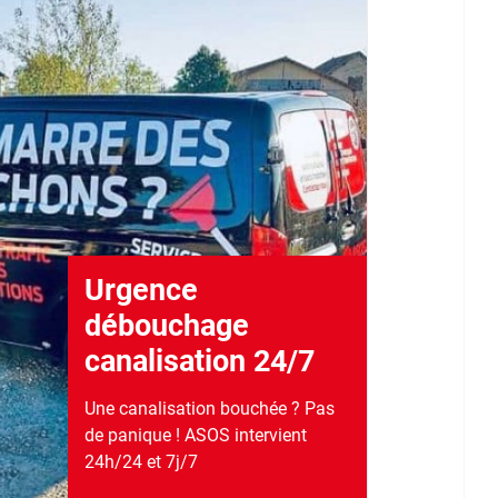
Urgence
débouchage
canalisation 24/7
Une canalisation bouchée ? Pas
de panique ! ASOS intervient
24h/24 et 7j/7