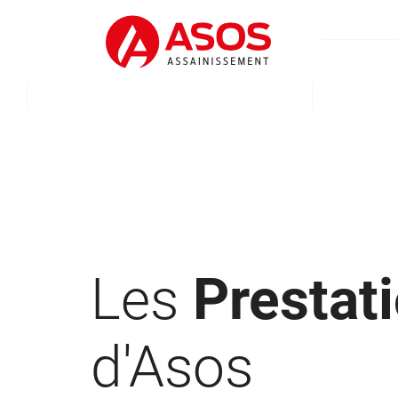
Les
Prestat
d'Asos