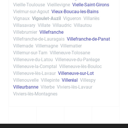
Vieille-Toulouse
Vieillevigne
Vielle-Saint-Girons
Vielmur-sur-Agout
Vieux-Boucau-les-Bains
Vignaux
Vigoulet-Auzil
Vigueron
Villariès
Villasavary
Villate
Villaudric
Villautou
Villebrumier
Villefranche
Villefranche-de-Lauragais
Villefranche-de-Panat
Villemade
Villemagne
Villematier
Villemur-sur-Tarn
Villeneuve-Tolosane
Villeneuve-du-Latou
Villeneuve-du-Paréage
Villeneuve-la-Comptal
Villeneuve-lès-Bouloc
Villeneuve-lès-Lavaur
Villeneuve-sur-Lot
Villenouvelle
Villepinte
Villeréal
Villespy
Villeurbanne
Viterbe
Viviers-lès-Lavaur
Viviers-lès-Montagnes