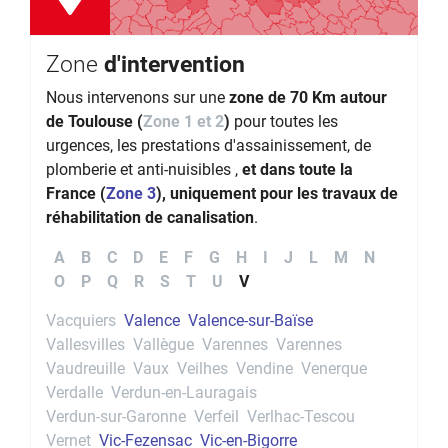
Zone
d'intervention
Nous intervenons sur une
zone de 70 Km autour
de Toulouse (
Zone 1 et 2
)
pour toutes les
urgences, les prestations d'assainissement, de
plomberie et anti-nuisibles ,
et dans toute la
France (
Zone 3
), uniquement pour les travaux de
réhabilitation de canalisation
.
A
B
C
D
E
F
G
H
I
J
L
M
N
O
P
Q
R
S
T
U
V
Vacquiers
Valence
Valence-sur-Baïse
Vallesvilles
Vallègue
Varennes
Varennes
Vaudreuille
Vaux
Veilhes
Vendine
Venerque
Verdalle
Verdun-en-Lauragais
Verdun-sur-Garonne
Verfeil
Verlhac-Tescou
Vernet
Vic-Fezensac
Vic-en-Bigorre