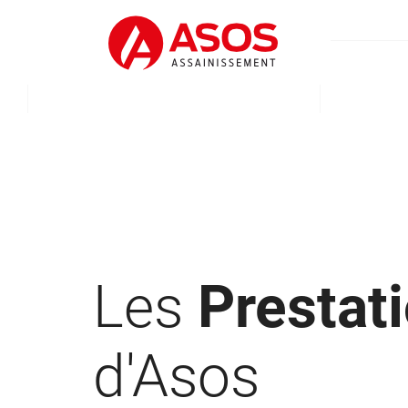
Les
Prestat
d'Asos