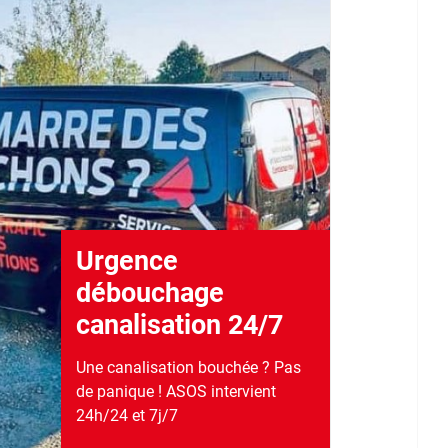
Urgence
débouchage
canalisation 24/7
Une canalisation bouchée ? Pas
de panique ! ASOS intervient
24h/24 et 7j/7