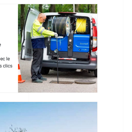
e
ec le
 clics