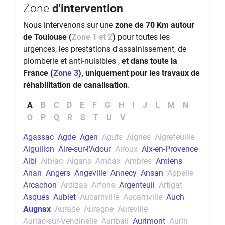
Zone
d'intervention
Nous intervenons sur une
zone de 70 Km autour
de Toulouse (
Zone 1 et 2
)
pour toutes les
urgences, les prestations d'assainissement, de
plomberie et anti-nuisibles ,
et dans toute la
France (
Zone 3
), uniquement pour les travaux de
réhabilitation de canalisation
.
A
B
C
D
E
F
G
H
I
J
L
M
N
O
P
Q
R
S
T
U
V
Agassac
Agde
Agen
Aguts
Aignes
Aigrefeuille
Aiguillon
Aire-sur-l'Adour
Airoux
Aix-en-Provence
Albi
Albiac
Algans
Ambax
Ambres
Amiens
Anan
Angers
Angeville
Annecy
Ansan
Appelle
Arcachon
Ardizas
Arfons
Argenteuil
Artigat
Asques
Aubiet
Aucamville
Aucamville
Auch
Augnax
Auradé
Auragne
Aureville
Auriac-sur-Vendinelle
Auribail
Aurimont
Aurin