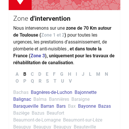
Zone
d'intervention
Nous intervenons sur une
zone de 70 Km autour
de Toulouse (
Zone 1 et 2
)
pour toutes les
urgences, les prestations d'assainissement, de
plomberie et anti-nuisibles ,
et dans toute la
France (
Zone 3
), uniquement pour les travaux de
réhabilitation de canalisation
.
A
B
C
D
E
F
G
H
I
J
L
M
N
O
P
Q
R
S
T
U
V
Bachas
Bagnères-de-Luchon
Bajonnette
Balignac
Balma
Bannières
Baraigne
Baraqueville
Barran
Bars
Bax
Bayonne
Bazas
Baziège
Bazus
Beaufort
Beaumont-de-Lomagne
Beaumont-sur-Lèze
Beaupuy
Beaupuy
Beaupuy
Beauteville