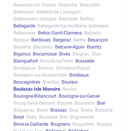
Beauvais-sur-Tescou
Beauville
Beauzelle
Belberaud
Belbèze-de-Lauragais
Belbèze-en-Lomagne
Belcastel
Belflou
Bellegarde
Bellegarde-Sainte-Marie
Belleserre
Bellesserre
Belloc-Saint-Clamens
Belpech
Benque
Berdoues
Bergerac
Bertre
Besançon
Bessens
Bessières
Betcave-Aguin
Biarritz
Biganos
Biscarrosse
Bivès
Blagnac
Blan
Blanquefort
Bois-de-la-Pierre
Boissède
Bondigoux
Bonnac
Bonrepos-Riquet
Bonrepos-sur-Aussonnelle
Bordeaux
Boucagnères
Bouillac
Boulaur
Boulazac Isle Manoire
Bouloc
Boulogne-Billancourt
Boulogne-sur-Gesse
Bourg-Saint-Bernard
Bourret
Boussens
Boé
Bragayrac
Bram
Brassac
Brax
Brens
Bressols
Brest
Bretx
Briatexte
Brie
Brignemont
Brive-la-Gaillarde
Brugnens
Bruguières
Busque