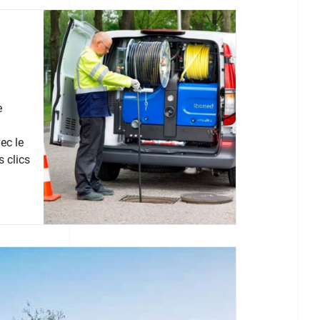
e
ec le
 clics