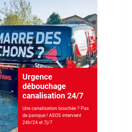
Urgence
débouchage
canalisation 24/7
Une canalisation bouchée ? Pas
de panique ! ASOS intervient
24h/24 et 7j/7