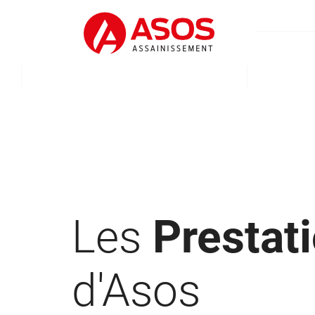
Les
Prestat
d'Asos