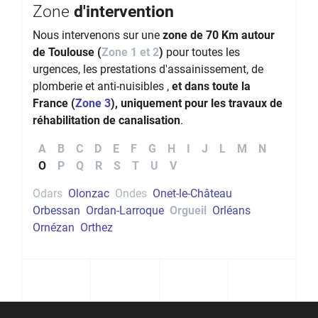
Zone
d'intervention
Nous intervenons sur une
zone de 70 Km autour
de Toulouse (
Zone 1 et 2
)
pour toutes les
urgences, les prestations d'assainissement, de
plomberie et anti-nuisibles ,
et dans toute la
France (
Zone 3
), uniquement pour les travaux de
réhabilitation de canalisation
.
A
B
C
D
E
F
G
H
I
J
L
M
N
O
P
Q
R
S
T
U
V
Odars
Olonzac
Ondes
Onet-le-Château
Orbessan
Ordan-Larroque
Orgueil
Orléans
Ornézan
Orthez