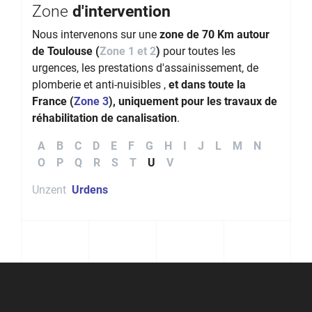
Zone
d'intervention
Nous intervenons sur une
zone de 70 Km autour
de Toulouse (
Zone 1 et 2
)
pour toutes les
urgences, les prestations d'assainissement, de
plomberie et anti-nuisibles ,
et dans toute la
France (
Zone 3
), uniquement pour les travaux de
réhabilitation de canalisation
.
A
B
C
D
E
F
G
H
I
J
L
M
N
O
P
Q
R
S
T
U
V
Unzent
Urdens