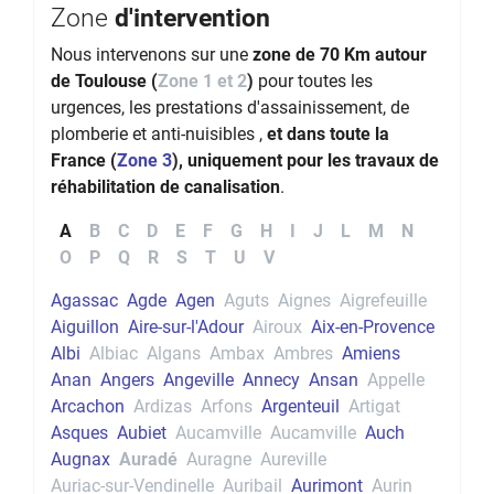
Zone
d'intervention
Nous intervenons sur une
zone de 70 Km autour
de Toulouse (
Zone 1 et 2
)
pour toutes les
urgences, les prestations d'assainissement, de
plomberie et anti-nuisibles ,
et dans toute la
France (
Zone 3
), uniquement pour les travaux de
réhabilitation de canalisation
.
A
B
C
D
E
F
G
H
I
J
L
M
N
O
P
Q
R
S
T
U
V
Agassac
Agde
Agen
Aguts
Aignes
Aigrefeuille
Aiguillon
Aire-sur-l'Adour
Airoux
Aix-en-Provence
Albi
Albiac
Algans
Ambax
Ambres
Amiens
Anan
Angers
Angeville
Annecy
Ansan
Appelle
Arcachon
Ardizas
Arfons
Argenteuil
Artigat
Asques
Aubiet
Aucamville
Aucamville
Auch
Augnax
Auradé
Auragne
Aureville
Auriac-sur-Vendinelle
Auribail
Aurimont
Aurin