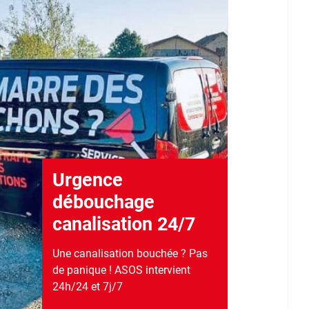
Urgence
débouchage
canalisation 24/7
Une canalisation bouchée ? Pas
de panique ! ASOS intervient
24h/24 et 7j/7