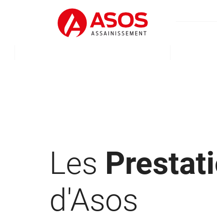
Les
Prestat
d'Asos