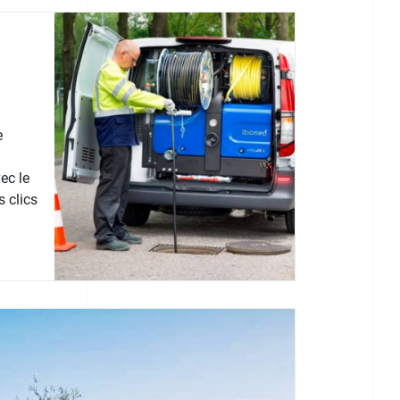
e
ec le
 clics