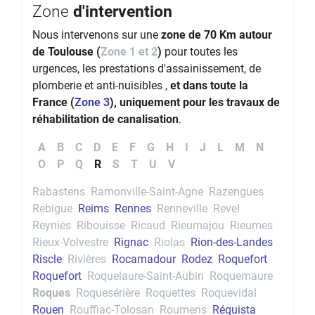
Zone
d'intervention
Nous intervenons sur une
zone de 70 Km autour
de Toulouse (
Zone 1 et 2
)
pour toutes les
urgences, les prestations d'assainissement, de
plomberie et anti-nuisibles ,
et dans toute la
France (
Zone 3
), uniquement pour les travaux de
réhabilitation de canalisation
.
A
B
C
D
E
F
G
H
I
J
L
M
N
O
P
Q
R
S
T
U
V
Rabastens
Ramonville-Saint-Agne
Razengues
Rebigue
Reims
Rennes
Renneville
Revel
Reyniès
Ribouisse
Ricaud
Rieumajou
Rieumes
Rieux-Volvestre
Rignac
Riolas
Rion-des-Landes
Riscle
Rivières
Rocamadour
Rodez
Roquefort
Roquefort
Roquelaure-Saint-Aubin
Roquemaure
Roques
Roquesérière
Roquettes
Roquevidal
Rouen
Rouffiac-Tolosan
Roumens
Réquista