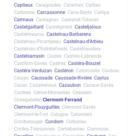
Captieux
Caragoudes
Caraman
Carbes
Carbonne
Carcassonne
Carla-Bayle
Carlipa
Carmaux
Castagnac
Castanet-Tolosan
Castelgaillard
Castelginest
Casteljaloux
Castelmaurou
Castelnau-Barbarens
Castelnau-Picampeau
Castelnau-d'Arbieu
Castelnau-d'Estrétefonds
Castelnaudary
Castelsarrasin
Castex
Casties-Labrande
Castillon-Savès
Castres
Castéra-Bouzet
Castéra-Verduzan
Castéron
Catonvielle
Caubiac
Caujac
Caussade
Caussade-Rivière
Caylus
Cazac
Cazalrenoux
Cazaubon
Cazaux-Savès
Cazères
Cenne-Monestiés
Cessales
Cintegabelle
Clermont-Ferrand
Clermont-Pouyguillès
Clermont-Savès
Clermont-le-Fort
Cologne
Colomiers
Comberouger
Condom
Corbarieu
Cordes-Tolosannes
Cornebarrieu
Corronsac