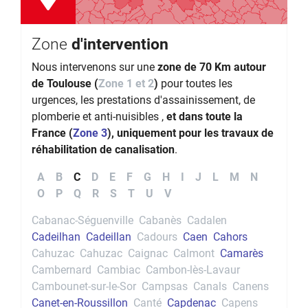
Zone
d'intervention
Nous intervenons sur une
zone de 70 Km autour
de Toulouse (
Zone 1 et 2
)
pour toutes les
urgences, les prestations d'assainissement, de
plomberie et anti-nuisibles ,
et dans toute la
France (
Zone 3
), uniquement pour les travaux de
réhabilitation de canalisation
.
A
B
C
D
E
F
G
H
I
J
L
M
N
O
P
Q
R
S
T
U
V
Cabanac-Séguenville
Cabanès
Cadalen
Cadeilhan
Cadeillan
Cadours
Caen
Cahors
Cahuzac
Cahuzac
Caignac
Calmont
Camarès
Cambernard
Cambiac
Cambon-lès-Lavaur
Cambounet-sur-le-Sor
Campsas
Canals
Canens
Canet-en-Roussillon
Canté
Capdenac
Capens