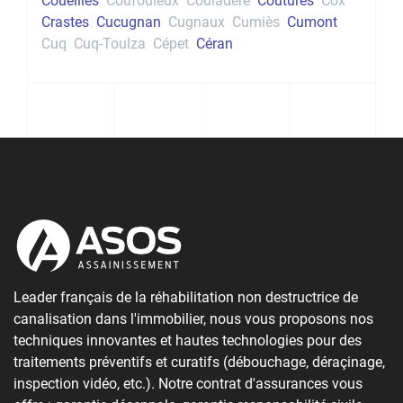
Coueilles
Coufouleux
Couladère
Coutures
Cox
Crastes
Cucugnan
Cugnaux
Cumiès
Cumont
Cuq
Cuq-Toulza
Cépet
Céran
Leader français de la réhabilitation non destructrice de
canalisation dans l'immobilier, nous vous proposons nos
techniques innovantes et hautes technologies pour des
traitements préventifs et curatifs (débouchage, déraçinage,
inspection vidéo, etc.). Notre contrat d'assurances vous