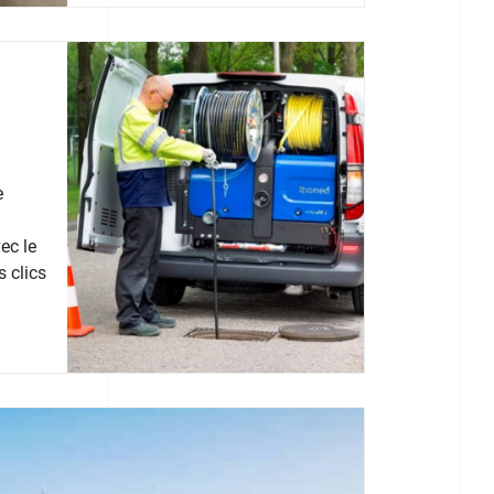
e
ec le
 clics