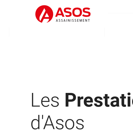
Les
Prestat
d'Asos