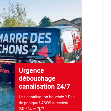
Urgence
débouchage
canalisation 24/7
Une canalisation bouchée ? Pas
de panique ! ASOS intervient
24h/24 et 7j/7