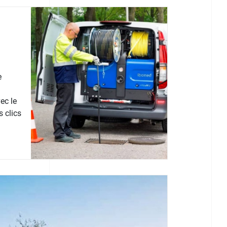
e
ec le
 clics