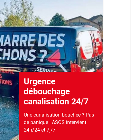
Urgence
débouchage
canalisation 24/7
Une canalisation bouchée ? Pas
de panique ! ASOS intervient
24h/24 et 7j/7