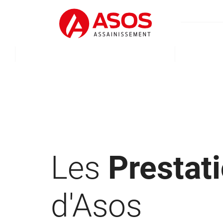
Les
Prestat
d'Asos