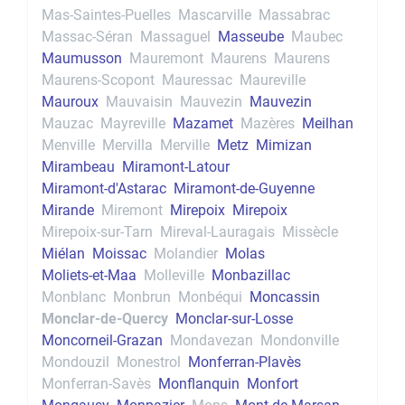
Mas-Saintes-Puelles
Mascarville
Massabrac
Massac-Séran
Massaguel
Masseube
Maubec
Maumusson
Mauremont
Maurens
Maurens
Maurens-Scopont
Mauressac
Maureville
Mauroux
Mauvaisin
Mauvezin
Mauvezin
Mauzac
Mayreville
Mazamet
Mazères
Meilhan
Menville
Mervilla
Merville
Metz
Mimizan
Mirambeau
Miramont-Latour
Miramont-d'Astarac
Miramont-de-Guyenne
Mirande
Miremont
Mirepoix
Mirepoix
Mirepoix-sur-Tarn
Mireval-Lauragais
Missècle
Miélan
Moissac
Molandier
Molas
Moliets-et-Maa
Molleville
Monbazillac
Monblanc
Monbrun
Monbéqui
Moncassin
Monclar-de-Quercy
Monclar-sur-Losse
Moncorneil-Grazan
Mondavezan
Mondonville
Mondouzil
Monestrol
Monferran-Plavès
Monferran-Savès
Monflanquin
Monfort