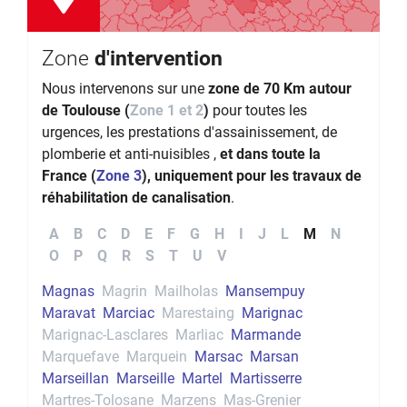
Zone
d'intervention
Nous intervenons sur une
zone de 70 Km autour
de Toulouse (
Zone 1 et 2
)
pour toutes les
urgences, les prestations d'assainissement, de
plomberie et anti-nuisibles ,
et dans toute la
France (
Zone 3
), uniquement pour les travaux de
réhabilitation de canalisation
.
A
B
C
D
E
F
G
H
I
J
L
M
N
O
P
Q
R
S
T
U
V
Magnas
Magrin
Mailholas
Mansempuy
Maravat
Marciac
Marestaing
Marignac
Marignac-Lasclares
Marliac
Marmande
Marquefave
Marquein
Marsac
Marsan
Marseillan
Marseille
Martel
Martisserre
Martres-Tolosane
Marzens
Mas-Grenier