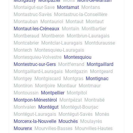
Mongausy
Monpazier
Mons
Mont-de-Marsan
Montaigut-sur-Save
Montamat
Montans
Montastruc-Savès
Montastruc-la-Conseillère
Montauban
Montauriol
Montaut
Montaut
Montaut-les-Créneaux
Montaïn
Montbartier
Montberaud
Montberon
Montbrun-Lauragais
Montcabrier
Montclar-Lauragais
Montdurausse
Montech
Montesquieu-Lauragais
Montesquieu-Volvestre
Montesquiou
Montestruc-sur-Gers
Montferrand
Montgaillard
Montgaillard-Lauragais
Montgazin
Montgeard
Montgey
Montgiscard
Montgras
Montignac
Montiron
Montjoire
Montlaur
Montmaur
Montoussin
Montpellier
Montpitol
Montpon-Ménestérol
Montpézat
Montrabé
Montvalen
Montégut
Montégut-Bourjac
Montégut-Lauragais
Montégut-Savès
Monès
Morcenx-la-Nouvelle
Mouchès
Moulayrès
Mourenx
Mourvilles-Basses
Mourvilles-Hautes